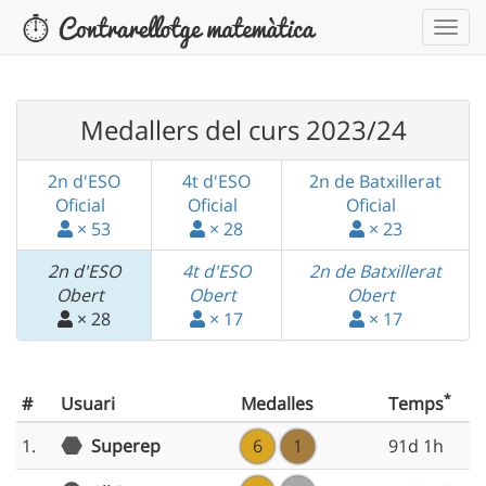
Medallers del curs 2023/24
2n d'ESO
4t d'ESO
2n de Batxillerat
Oficial
Oficial
Oficial
× 53
× 28
× 23
2n d'ESO
4t d'ESO
2n de Batxillerat
Obert
Obert
Obert
× 28
× 17
× 17
*
#
Usuari
Medalles
Temps
1.
Superep
6
1
91d 1h