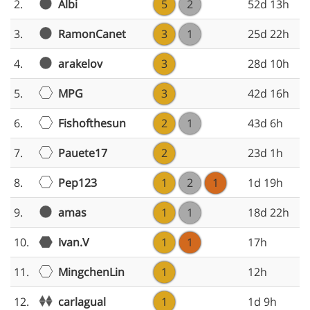
Albi
2.
5
2
52d 13h
RamonCanet
3.
3
1
25d 22h
arakelov
4.
3
28d 10h
MPG
5.
3
42d 16h
Fishofthesun
6.
2
1
43d 6h
Pauete17
7.
2
23d 1h
Pep123
8.
1
2
1
1d 19h
amas
9.
1
1
18d 22h
10.
Ivan.V
1
1
17h
MingchenLin
11.
1
12h
carlagual
12.
1
1d 9h