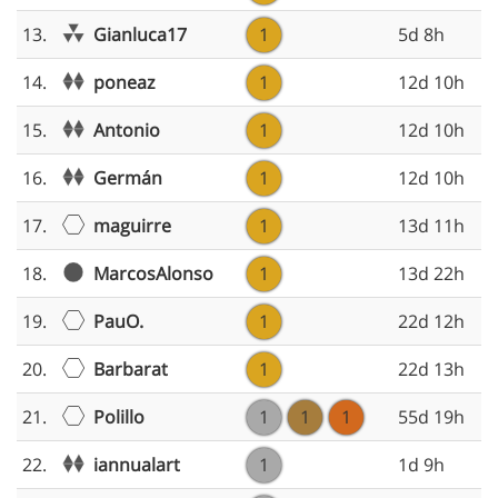
Gianluca17
13.
1
5d 8h
poneaz
14.
1
12d 10h
Antonio
15.
1
12d 10h
Germán
16.
1
12d 10h
maguirre
17.
1
13d 11h
MarcosAlonso
18.
1
13d 22h
PauO.
19.
1
22d 12h
Barbarat
20.
1
22d 13h
Polillo
21.
1
1
1
55d 19h
iannualart
22.
1
1d 9h