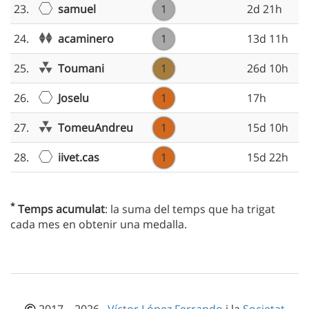
samuel
23.
1
2d 21h
acaminero
24.
1
13d 11h
Toumani
25.
1
26d 10h
Joselu
26.
1
17h
TomeuAndreu
27.
1
15d 10h
iivet.cas
28.
1
15d 22h
*
Temps acumulat
: la suma del temps que ha trigat
cada mes en obtenir una medalla.