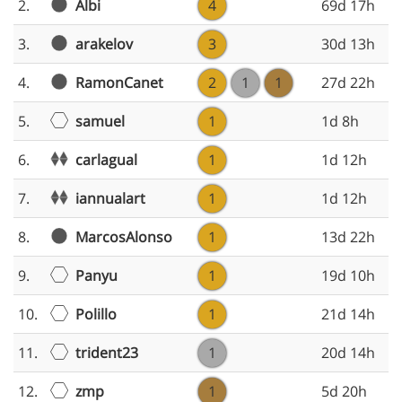
Albi
2.
4
69d 17h
arakelov
3.
3
30d 13h
RamonCanet
4.
2
1
1
27d 22h
samuel
5.
1
1d 8h
carlagual
6.
1
1d 12h
iannualart
7.
1
1d 12h
MarcosAlonso
8.
1
13d 22h
Panyu
9.
1
19d 10h
Polillo
10.
1
21d 14h
trident23
11.
1
20d 14h
zmp
12.
1
5d 20h