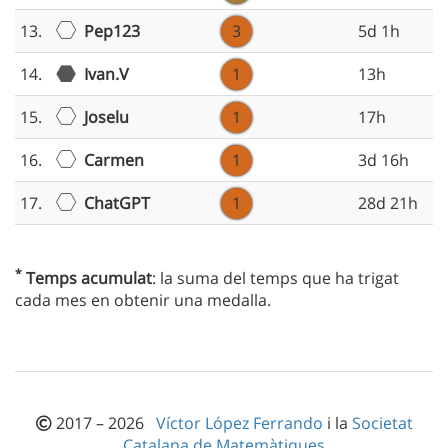
Pep123
13.
3
5d 1h
14.
Ivan.V
1
13h
Joselu
15.
1
17h
Carmen
16.
1
3d 16h
ChatGPT
17.
1
28d 21h
*
Temps acumulat
: la suma del temps que ha trigat
cada mes en obtenir una medalla.
2017 – 2026
Víctor López Ferrando
i la
Societat
Catalana de Matemàtiques