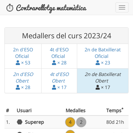
Medallers del curs 2023/24
2n d'ESO
4t d'ESO
2n de Batxillerat
Oficial
Oficial
Oficial
× 53
× 28
× 23
2n d'ESO
4t d'ESO
2n de Batxillerat
Obert
Obert
Obert
× 28
× 17
× 17
*
#
Usuari
Medalles
Temps
1.
Superep
4
2
80d 21h