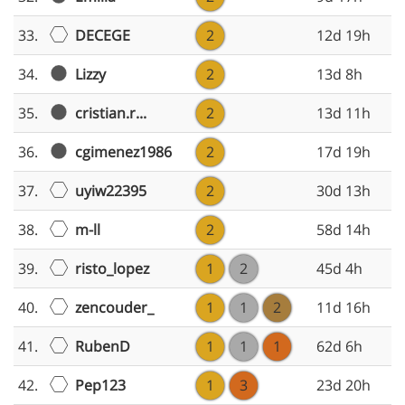
DECEGE
33.
2
12d 19h
Lizzy
34.
2
13d 8h
cristian.r...
35.
2
13d 11h
cgimenez1986
36.
2
17d 19h
uyiw22395
37.
2
30d 13h
m-ll
38.
2
58d 14h
risto_lopez
39.
1
2
45d 4h
zencouder_
40.
1
1
2
11d 16h
RubenD
41.
1
1
1
62d 6h
Pep123
42.
1
3
23d 20h