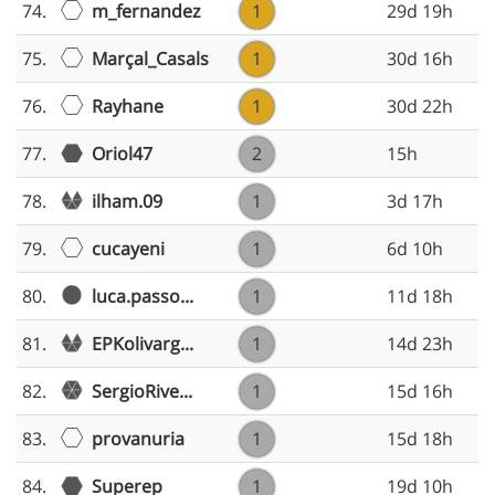
m_fernandez
74.
1
29d 19h
Marçal_Casals
75.
1
30d 16h
Rayhane
76.
1
30d 22h
77.
Oriol47
2
15h
ilham.09
78.
1
3d 17h
cucayeni
79.
1
6d 10h
luca.passo...
80.
1
11d 18h
EPKolivarg...
81.
1
14d 23h
SergioRive...
82.
1
15d 16h
provanuria
83.
1
15d 18h
84.
Superep
1
19d 10h