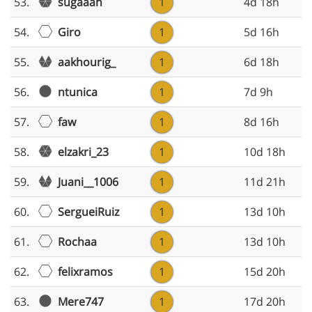
sugaaah
53.
1
4d 18h
Giro
54.
1
5d 16h
aakhourig_
55.
1
6d 18h
ntunica
56.
1
7d 9h
faw
57.
1
8d 16h
elzakri_23
58.
1
10d 18h
Juani__1006
59.
1
11d 21h
SergueiRuiz
60.
1
13d 10h
Rochaa
61.
1
13d 10h
felixramos
62.
1
15d 20h
Mere747
63.
1
17d 20h