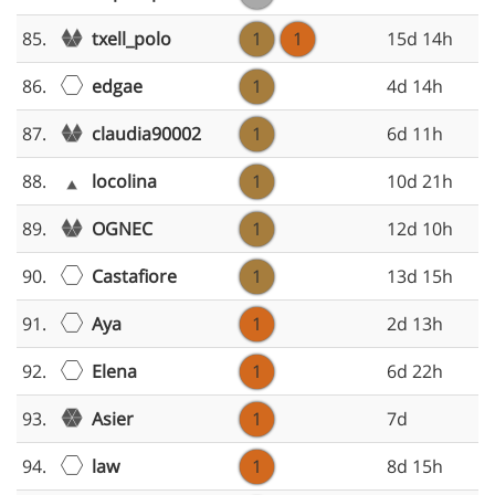
txell_polo
85.
1
1
15d 14h
edgae
86.
1
4d 14h
claudia90002
87.
1
6d 11h
locolina
88.
1
10d 21h
OGNEC
89.
1
12d 10h
Castafiore
90.
1
13d 15h
Aya
91.
1
2d 13h
Elena
92.
1
6d 22h
Asier
93.
1
7d
law
94.
1
8d 15h