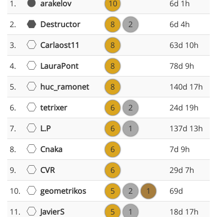
arakelov
1.
10
6d 1h
2.
Destructor
8
2
6d 4h
Carlaost11
3.
8
63d 10h
LauraPont
4.
8
78d 9h
huc_ramonet
5.
8
140d 17h
tetrixer
6.
6
2
24d 19h
L.P
7.
6
1
137d 13h
Cnaka
8.
6
7d 9h
CVR
9.
6
29d 7h
geometrikos
10.
5
2
1
69d
JavierS
11.
5
1
18d 17h