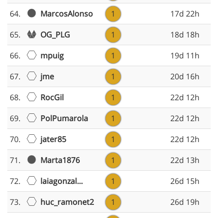
MarcosAlonso
64.
1
17d 22h
OG_PLG
65.
1
18d 18h
mpuig
66.
1
19d 11h
jme
67.
1
20d 16h
RocGil
68.
1
22d 12h
PolPumarola
69.
1
22d 12h
jater85
70.
1
22d 12h
Marta1876
71.
1
22d 13h
laiagonzal...
72.
1
26d 15h
huc_ramonet2
73.
1
26d 19h