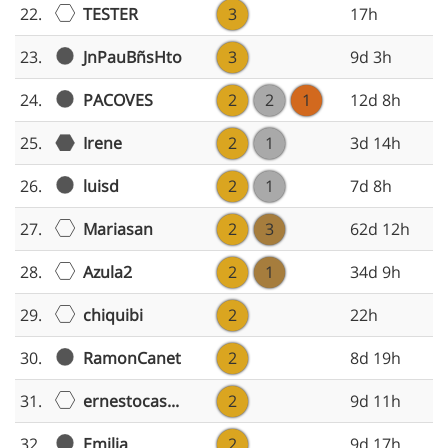
TESTER
22.
3
17h
JnPauBñsHto
23.
3
9d 3h
PACOVES
24.
2
2
1
12d 8h
25.
Irene
2
1
3d 14h
luisd
26.
2
1
7d 8h
Mariasan
27.
2
3
62d 12h
Azula2
28.
2
1
34d 9h
chiquibi
29.
2
22h
RamonCanet
30.
2
8d 19h
ernestocas...
31.
2
9d 11h
Emilia
32.
2
9d 17h