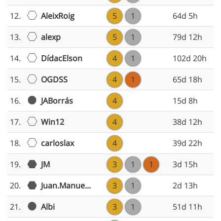
AleixRoig
12.
5
1
64d 5h
alexp
13.
5
1
79d 12h
DídacElson
14.
4
1
102d 20h
OGDSS
15.
4
1
65d 18h
JABorrás
16.
4
15d 8h
Win12
17.
4
38d 12h
carloslax
18.
4
39d 22h
19.
JM
3
1
1
3d 15h
20.
Juan.Manue...
3
1
2d 13h
Albi
21.
3
1
51d 11h