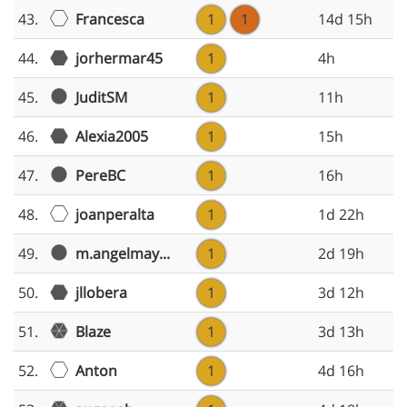
Francesca
43.
1
1
14d 15h
44.
jorhermar45
1
4h
JuditSM
45.
1
11h
46.
Alexia2005
1
15h
PereBC
47.
1
16h
joanperalta
48.
1
1d 22h
m.angelmay...
49.
1
2d 19h
50.
jllobera
1
3d 12h
Blaze
51.
1
3d 13h
Anton
52.
1
4d 16h