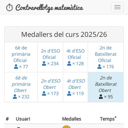
Medallers del curs 2025/26
6è de
2n de
2n d'ESO
4t d'ESO
primària
Batxillerat
Oficial
Oficial
Oficial
Oficial
× 234
× 128
× 77
× 176
6è de
2n de
2n d'ESO
4t d'ESO
primària
Batxillerat
Obert
Obert
Obert
Obert
× 173
× 119
× 232
× 95
*
#
Usuari
Medalles
Temps