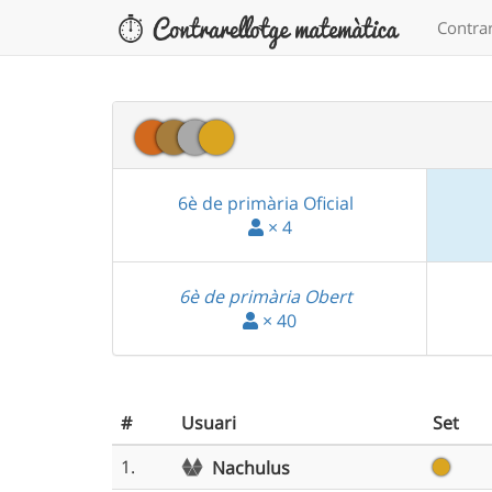
Contrar
6è de primària Oficial
× 4
6è de primària Obert
× 40
#
Usuari
Set
1.
Nachulus