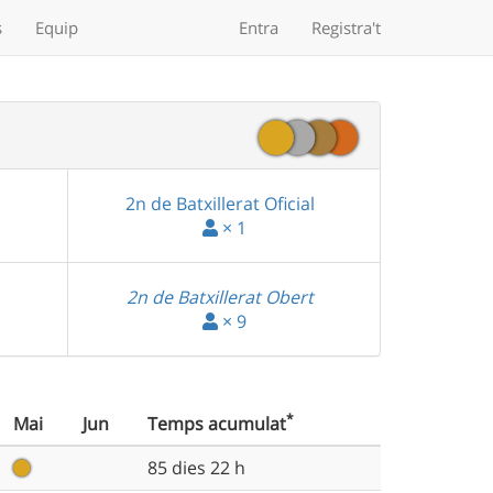
s
Equip
Entra
Registra't
2n de Batxillerat Oficial
× 1
2n de Batxillerat Obert
× 9
*
Mai
Jun
Temps
acumulat
85 dies 22 h