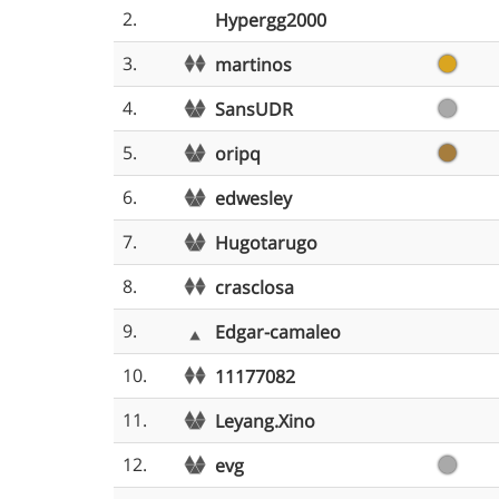
2.
Hypergg2000
3.
martinos
4.
SansUDR
5.
oripq
6.
edwesley
7.
Hugotarugo
8.
crasclosa
9.
Edgar-camaleo
10.
11177082
11.
Leyang.Xino
12.
evg