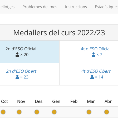
ellotges
Problemes
del mes
Instruccions
Estadístique
Medallers del curs 2022/23
2n d'ESO Oficial
4t d'ESO Oficial
× 20
× 7
2n d'ESO Obert
4t d'ESO Obert
× 23
× 14
Oct
Nov
Des
Gen
Feb
Mar
Abr