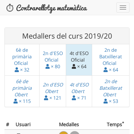
Medallers del curs 2019/20
6è de
2n de
2n d'ESO
4t d'ESO
primària
Batxillerat
Oficial
Oficial
Oficial
Oficial
× 80
× 64
× 32
× 64
6è de
2n de
2n d'ESO
4t d'ESO
primària
Batxillerat
Obert
Obert
Obert
Obert
× 121
× 71
× 115
× 53
*
#
Usuari
Medalles
Temps