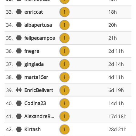
33.
enriccat
1
18h
34.
albapertusa
1
20h
35.
felipecampos
1
21h
36.
fnegre
1
2d 11h
37.
ginglada
1
2d 14h
38.
marta15sr
1
4d 11h
EnricBellvert
39.
1
6d 19h
40.
Codina23
1
14d 1h
41.
AlexandreR...
1
17d 18h
42.
Kirtash
1
28d 21h