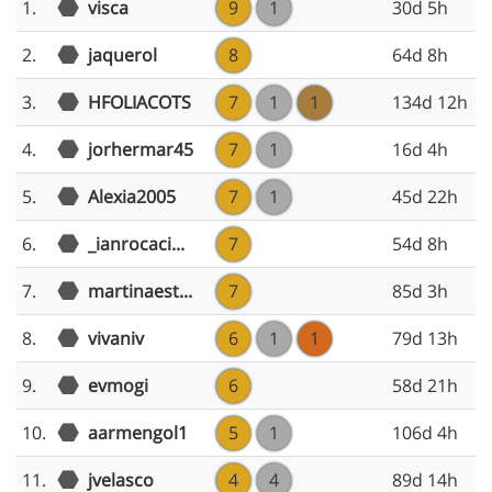
1.
visca
9
1
30d 5h
2.
jaquerol
8
64d 8h
3.
HFOLIACOTS
7
1
1
134d 12h
4.
jorhermar45
7
1
16d 4h
5.
Alexia2005
7
1
45d 22h
6.
_ianrocaci...
7
54d 8h
7.
martinaest...
7
85d 3h
8.
vivaniv
6
1
1
79d 13h
9.
evmogi
6
58d 21h
10.
aarmengol1
5
1
106d 4h
11.
jvelasco
4
4
89d 14h