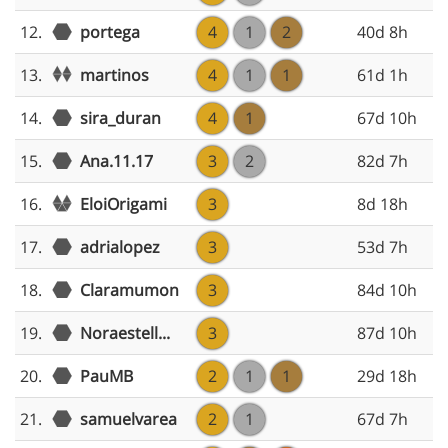
12.
portega
4
1
2
40d 8h
martinos
13.
4
1
1
61d 1h
14.
sira_duran
4
1
67d 10h
15.
Ana.11.17
3
2
82d 7h
EloiOrigami
16.
3
8d 18h
17.
adrialopez
3
53d 7h
18.
Claramumon
3
84d 10h
19.
Noraestell...
3
87d 10h
20.
PauMB
2
1
1
29d 18h
21.
samuelvarea
2
1
67d 7h