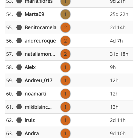
53.
maria.flores
1
9d 21h
54.
Marta09
1
25d 22h
55.
Benitocamela
2
2d 14h
56.
andreuroque
2
4d 7h
57.
nataliamon...
2
31d 18h
58.
Aleix
1
9h
59.
Andreu_017
1
12h
60.
noamarti
1
12h
61.
mikiblsinc...
1
13h
62.
lruiz
1
2d 11h
63.
Andra
1
9d 10h