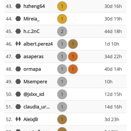
43.
hzheng64
1
30d 16h
44.
Mireia_
1
30d 19h
45.
h.c.2nC
2
44d 18h
albert.perez4
46.
1
1
1d 10h
47.
asaperas
1
1
34d 22h
48.
ormapa
1
1
40d 14h
49.
Msempere
1
10h
50.
@jxlxx_xd
1
12d 15h
51.
claudia_ur...
1
14d 16h
AleixJB
52.
1
3d 23h