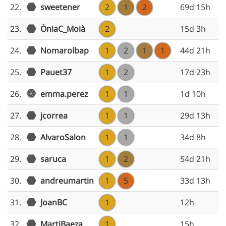
22.
sweetener
2
1
2
69d 15h
23.
ÒniaC_Moià
2
15d 3h
24.
Nomarolbap
1
2
1
1
44d 21h
25.
Pauet37
1
2
17d 23h
emma.perez
26.
1
1
1d 10h
27.
jcorrea
1
1
29d 13h
28.
AlvaroSalon
1
1
34d 8h
29.
saruca
1
2
54d 21h
30.
andreumartin
1
5
33d 13h
31.
JoanBC
1
12h
32.
MartiBaeza
1
15h