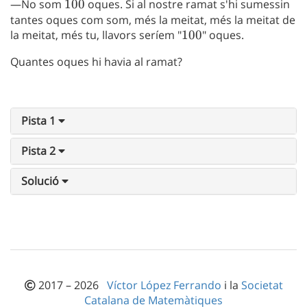
—No som
100
100
oques. Si al nostre ramat s'hi sumessin
tantes oques com som, més la meitat, més la meitat de
la meitat, més tu, llavors seríem "
100
100
" oques.
Quantes oques hi havia al ramat?
Pista 1
Pista 2
Solució
2017 – 2026
Víctor López Ferrando
i la
Societat
Catalana de Matemàtiques