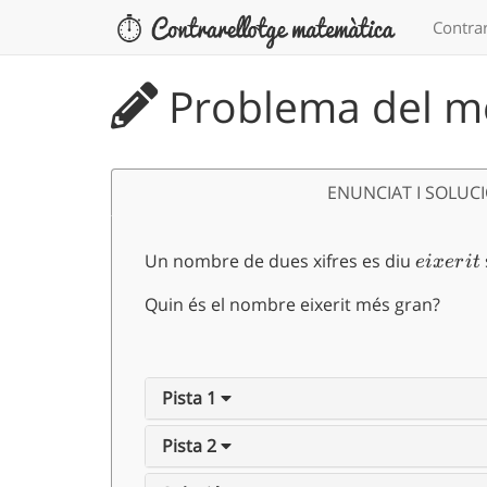
Contrar
Problema del me
ENUNCIAT I SOLUC
Un nombre de dues xifres es diu
eixerit
e
i
x
er
i
t
Quin és el nombre eixerit més gran?
Pista 1
Pista 2