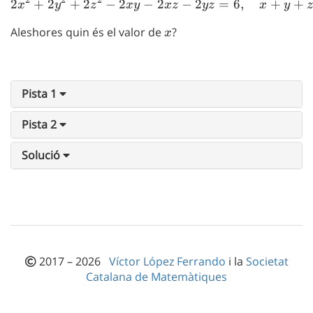
2
2
2
2
+
2
+
2
−
2
−
2x^2 + 2y^2 + 2z^2 - 2xy 
2
−
2
=
6
,
+
+
x
y
z
x
y
x
z
yz
x
y
\leq
z
Aleshores quin és el valor de
x
?
x
Pista 1
Pista 2
Solució
2017 – 2026
Víctor López Ferrando
i la
Societat
Catalana de Matemàtiques