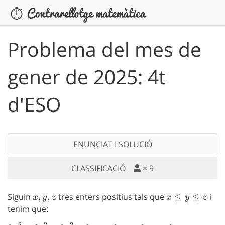
Problema del mes de
gener de 2025: 4t
d'ESO
ENUNCIAT I SOLUCIÓ
CLASSIFICACIÓ
×
9
Siguin
x,y,z
,
,
tres enters positius tals que
x
≤
≤
i
x
y
z
x
y
z
\leq
tenim que:
y