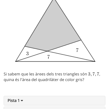
Si sabem que les àrees dels tres triangles són
3,7,7
3
,
7
,
7
,
quina és l'àrea del quadrilàter de color gris?
Pista 1