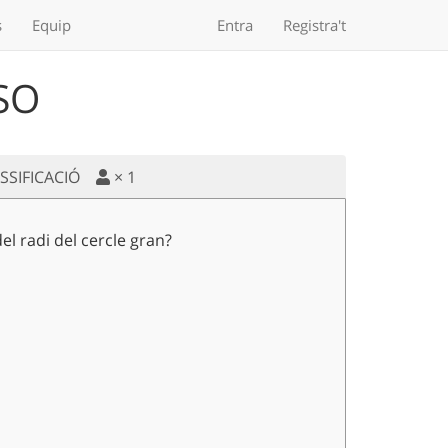
s
Equip
Entra
Registra't
ESO
ASSIFICACIÓ
×
1
el radi del cercle gran?