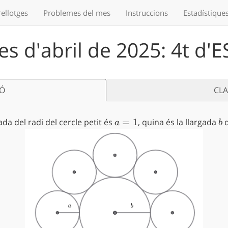
ellotges
Problemes
del mes
Instruccions
Estadístique
s d'abril de 2025: 4t d'
IÓ
CL
ada del radi del cercle petit és
a=1
=
1
, quina és la llargada
b
d
a
b