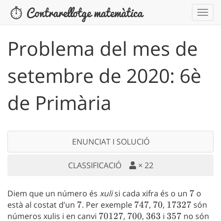
Problema del mes de
setembre de 2020: 6è
de Primària
ENUNCIAT I SOLUCIÓ
CLASSIFICACIÓ
×
22
Diem que un número és
xuli
si cada xifra és o un
7
7
o
està al costat d’un
7
7
. Per exemple
747
747
,
70
70
,
17327
17327
són
números xulis i en canvi
70127
70127
,
700
700
,
363
363
i
357
357
no són