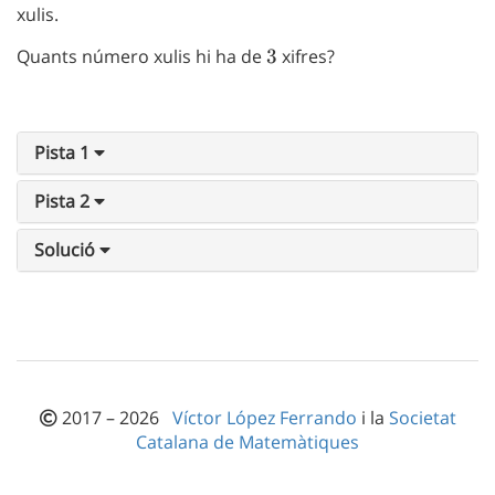
xulis.
Quants número xulis hi ha de
3
3
xifres?
Pista 1
Pista 2
Solució
2017 – 2026
Víctor López Ferrando
i la
Societat
Catalana de Matemàtiques