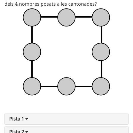
dels
4
4
nombres posats a les cantonades?
Pista 1
Pista 2