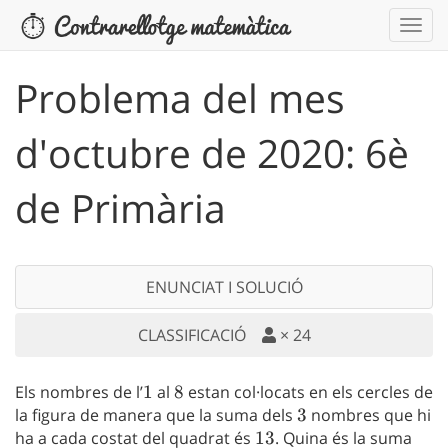
Problema del mes
d'octubre de 2020: 6è
de Primària
ENUNCIAT I SOLUCIÓ
CLASSIFICACIÓ
×
24
Els nombres de l’
1
1
al
8
8
estan col·locats en els cercles de
la figura de manera que la suma dels
3
3
nombres que hi
ha a cada costat del quadrat és
13
13
. Quina és la suma