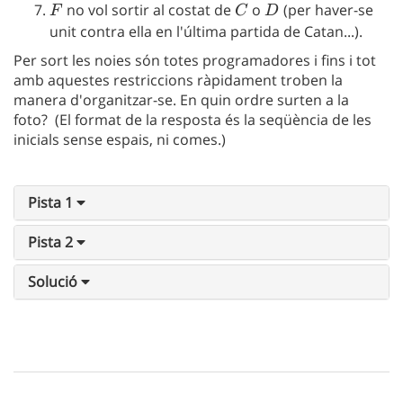
F
no vol sortir al costat de
C
o
D
(per haver-se
F
C
D
unit contra ella en l'última partida de Catan...).
Per sort les noies són totes programadores i fins i tot
amb aquestes restriccions ràpidament troben la
manera d'organitzar-se. En quin ordre surten a la
foto? (El format de la resposta és la seqüència de les
inicials sense espais, ni comes.)
Pista 1
Pista 2
Solució