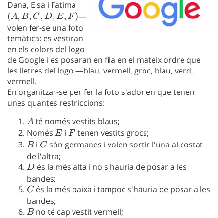
Dana, Elsa i Fatima
(A,
(
,
,
,
,
,
)
B,
—
A
B
C
D
E
F
C,
volen fer-se una foto
temàtica: es vestiran
D,
en els colors del logo
E,
de Google i es posaran en fila en el mateix ordre que
F)
les lletres del logo —blau, vermell, groc, blau, verd,
vermell.
En organitzar-se per fer la foto s'adonen que tenen
unes quantes restriccions:
A
té només vestits blaus;
A
Només
E
i
F
tenen vestits grocs;
E
F
B
i
C
són germanes i volen sortir l'una al costat
B
C
de l'altra;
D
és la més alta i no s'hauria de posar a les
D
bandes;
C
és la més baixa i tampoc s'hauria de posar a les
C
bandes;
B
no té cap vestit vermell;
B