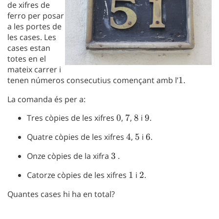
de xifres de
ferro per posar
a les portes de
les cases. Les
cases estan
totes en el
mateix carrer i
tenen números consecutius començant amb l’
1
1
.
La comanda és per a:
Tres còpies de les xifres
0
0
,
7
7
,
8
8
i
9
9
.
Quatre còpies de les xifres
4
4
,
5
5
i
6
6
.
Onze còpies de la xifra
3
3
.
Catorze còpies de les xifres
1
1
i
2
2
.
Quantes cases hi ha en total?