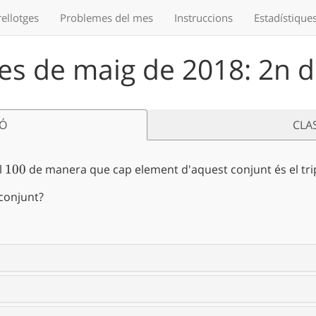
ellotges
Problemes
del mes
Instruccions
Estadístique
s de maig de 2018: 2n de
IÓ
CLA
l
100
100
de manera que cap element d'aquest conjunt és el trip
conjunt?